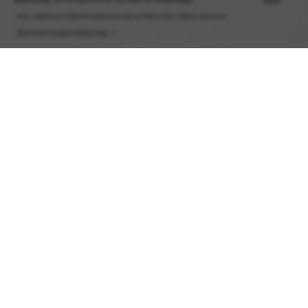
Webshop zu verbessern. Ist das in Ordnung?
Für weitere Informationen beachten Sie bitte unsere
Datenschutzerklärung. »
Das hochwertige, geschmeidige
Lammleder ist langlebig, aber
nicht steif oder schwer.
MEISTVERKAUFTE
PRODUKTE