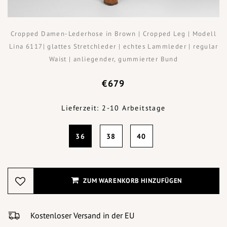
Cropped Damen-Lederhose in Brown | Cropped Leg | Modell
Lina 6117| glattes Stretchleder | echtes Lammleder | regular
Waist | anliegender, gummierter Bund
€679
Lieferzeit: 2-10 Arbeitstage
36
38
40
ZUM WARENKORB HINZUFÜGEN
Kostenloser Versand in der EU