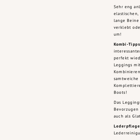
Sehr eng an
elastischen
lange Beine 
verklebt od
um!
Kombi-Tipps
interessante
perfekt wied
Leggings mit
Kombinieren
samtweiche L
Komplettiere
Boots!
Das Legging
Bevorzugen S
auch als Gla
Lederpflege
Lederreinig