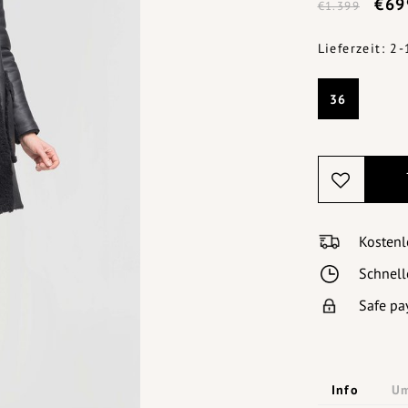
€69
€1.399
Lieferzeit: 2
36
Kostenl
Schnell
Safe pa
Info
Um