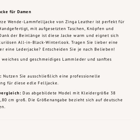
acke für Damen
rze Wende-Lammfelljacke von Zinga Leather ist perfekt für
Handgefertigt, mit aufgesetzten Taschen, Knöpfen und
Dank der Beinlänge ist diese Jacke warm und eignet sich
xuriösen All-in-Black-Winterlook. Tragen Sie lieber eine
er eine Lederjacke? Entscheiden Sie je nach Belieben!
:
weiches und geschmeidiges Lammleder und sanftes
:
Nutzen Sie ausschließlich eine professionelle
ng für diese edle Felljacke.
vergleich:
Das abgebildete Model mit Kleidergröße 38
 1,80 cm groß. Die Größenangabe bezieht sich auf deutsche
en.