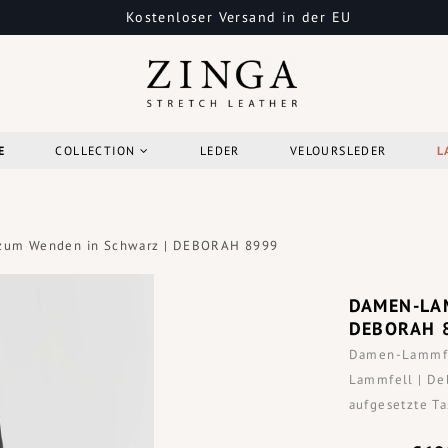
Kostenloser Versand in der EU
E
COLLECTION
LEDER
VELOURSLEDER
L
zum Wenden in Schwarz | DEBORAH 8999
DAMEN-LA
DEBORAH 
Damen-Lammfel
Lammfell | Deb
aufgesetzte T