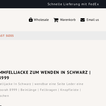
Schnelle Lieferung mit FedEx
Wholesale
Warenkorb
Email us
AST SIZES
MMFELLJACKE ZUM WENDEN IN SCHWARZ |
8999
ljacke In Schwarz | wendbar eine Seite Leder eine
orah 8999 | Beinlänge | Fellkragen | Knopfleiste |
aschen