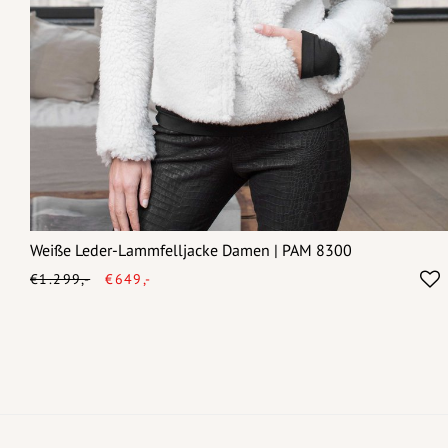
Weiße Leder-Lammfelljacke Damen | PAM 8300
€1.299,-
€649,-