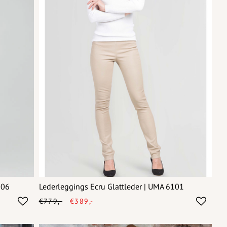
006
Lederleggings Ecru Glattleder | UMA 6101
€779,-
€389,-