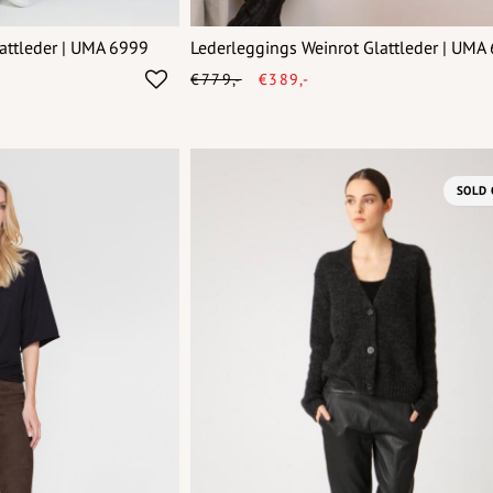
attleder | UMA 6999
Lederleggings Weinrot Glattleder | UMA
€779,-
€389,-
SOLD 