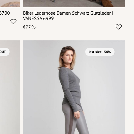
 6700
Biker Lederhose Damen Schwarz Glattleder |
VANESSA 6999
€779,-
OUT
last size -50%