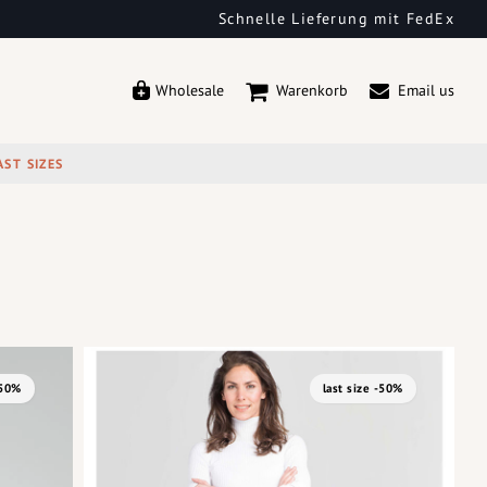
Schnelle Lieferung mit FedEx
Wholesale
Warenkorb
Email us
AST SIZES
-50%
last size -50%