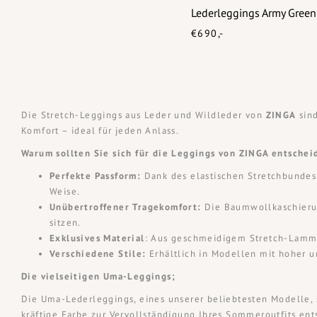
Lederleggings Army Green
€690,-
Die Stretch-Leggings aus Leder und Wildleder von
ZINGA
sind
Komfort – ideal für jeden Anlass.
Warum sollten Sie sich für die Leggings von ZINGA entschei
Perfekte Passform:
Dank des elastischen Stretchbundes 
Weise.
Unübertroffener Tragekomfort:
Die Baumwollkaschierung
sitzen.
Exklusives Material
: Aus geschmeidigem Stretch-Lamml
Verschiedene Stile:
Erhältlich in Modellen mit hoher un
Die vielseitigen Uma-Leggings;
Die Uma-Lederleggings, eines unserer beliebtesten Modelle, s
kräftige Farbe zur Vervollständigung Ihres Sommeroutfits ents