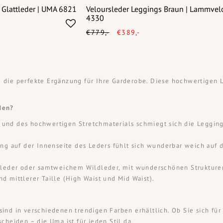
 Glattleder | UMA 6821
Veloursleder Leggings Braun | Lammvel
4330
€779,-
€389,-
 die perfekte Ergänzung für Ihre Garderobe. Diese hochwertigen 
den?
und des hochwertigen Stretchmaterials schmiegt sich die Leggings
 auf der Innenseite des Leders fühlt sich wunderbar weich auf d
eder oder samtweichem Wildleder, mit wunderschönen Strukturen,
d mittlerer Taille (High Waist und Mid Waist).
ind in verschiedenen trendigen Farben erhältlich. Ob Sie sich für
cheiden – die Uma ist für jeden Stil da.