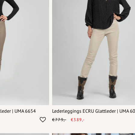
tleder | UMA 6654
Lederleggings ECRU Glattleder | UMA 6
€779,-
€389,-