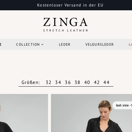
Kostenloser Versand in der EU
E
COLLECTION
LEDER
VELOURSLEDER
L
Größen:
32
34
36
38
40
42
44
last size 