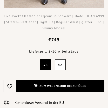
Five-Pocket Damenlederjeans in Schwarz | Modell JEAN 6999
| Stretch-Glattleder | Tight Fit | Regular Waist | glatter Bund |
Skinny Modell
€749
Lieferzeit: 2-10 Arbeitstage
36
42
ZUM WARENKORB HINZUFÜGEN
Kostenloser Versand in der EU