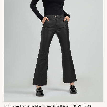
Schwarze Damenschlaghosen Glattleder | NOVA 6999