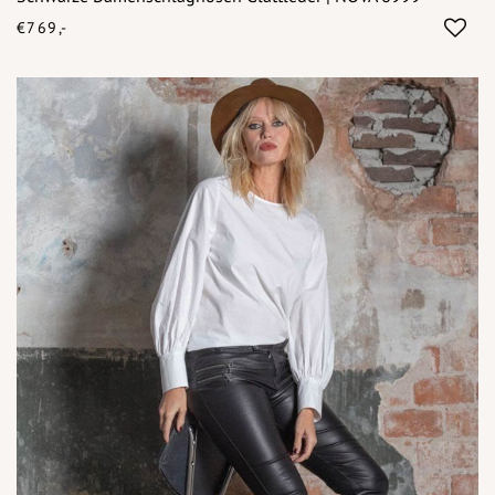
€769,-