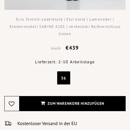
Ecru Stretch-Lederkleid | Etui kleid | Lammleder |
Kleidermodell SABINE 6101 | verdeckter Reißverschluss
hinten
€439
€629
Lieferzeit: 2-10 Arbeitstage
36
ZUM WARENKORB HINZUFÜGEN
Kostenloser Versand in der EU