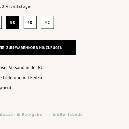
-10 Arbeitstage
38
40
42
ZUM WARENKORB HINZUFÜGEN
oser Versand in der EU
e Lieferung mit FedEx
yment
tausch & Rückgabe
Größentabelle