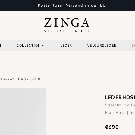
Kostenloser Versand in der EU
E
COLLECTION
LEDER
VELOURSLEDER
L
rah-Rot | GABY 6700
LEDERHOSE
Straight Leg D
Flair Hose | h
€690