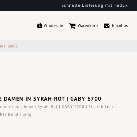
Schnelle Lieferung mit FedEx
Wholesale
Warenkorb
Email us
AST SIZES
 DAMEN IN SYRAH-ROT | GABY 6700
amen-Lederhose | Syrah-Rot | GABY 6700 | Stretch Leder |
oher Bund | lang