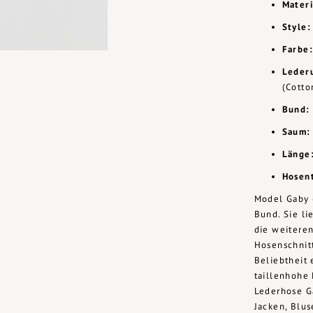
Materi
Style:
Farbe:
Leder
(Cotto
Bund:
Saum:
Länge
Hosen
Model Gaby 
Bund. Sie l
die weiteren
Hosenschnit
Beliebtheit 
taillenhohe 
Lederhose G
Jacken, Blus