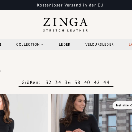
Kostenloser Versand in der EU
E
COLLECTION
LEDER
VELOURSLEDER
L
s
Größen:
32
34
36
38
40
42
44
last size 