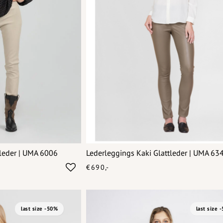
leder | UMA 6006
Lederleggings Kaki Glattleder | UMA 63
€690,-
last size -50%
last size 