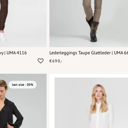
vy | UMA 4116
Lederleggings Taupe Glattleder | UMA 
€690,-
last size -50%