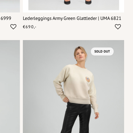
A 6999
Lederleggings Army Green Glattleder | UMA 6821
€690,-
SOLD OUT