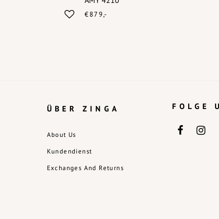
AMY 4210
€879,-
FOLGE 
ÜBER ZINGA
About Us
Kundendienst
Exchanges And Returns