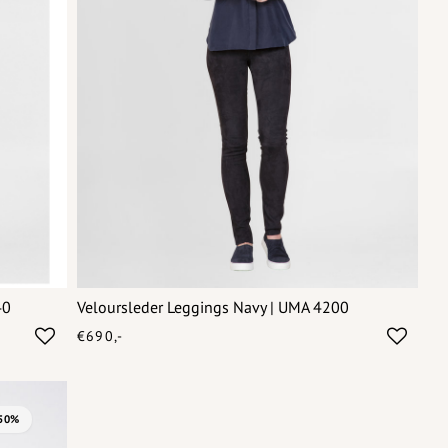
40
Veloursleder Leggings Navy | UMA 4200
€690,-
-50%