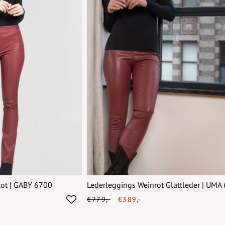
ot | GABY 6700
Lederleggings Weinrot Glattleder | UMA
€779,-
€389,-