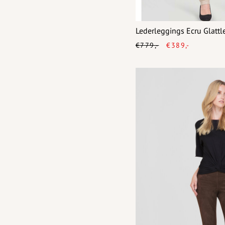
Lederleggings Ecru Glatt
€779,-
€389,-