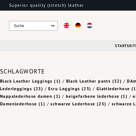
Superior quality (stretch) leather
STARTSEIT
SCHLAGWORTE
Black Leather Leggings
(1)
/
Black Leather pants
(32)
/
DAm
Lederleggings
(23)
/
Ecru Leggings
(23)
/
Glattlederhose
(1
Nappalederhose damen
(1)
/
beigefarbene lederhose
(1)
/
e
Damenlederhose
(1)
/
schwarze Lederhose
(25)
/
schwarze 