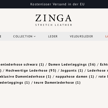
Kostenloser Versand in der EU
E
COLLECTION
LEDER
VELOURSLEDER
L
enlederhose schwarz
(1)
/
Damen Lederleggings
(56)
/
Echt
)
/
Hochwertige Lederhose
(95)
/
Jogpants
(1)
/
Lederhose 
xklusive Damenlederhose
(1)
/
nappahose damen
(1)
/
rote
Lederleggings
(1)
/
teure Damenlederhose
(1)