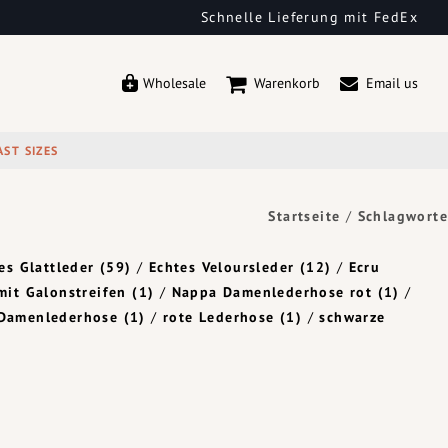
Schnelle Lieferung mit FedEx
Wholesale
Warenkorb
Email us
AST SIZES
Startseite
/
Schlagworte
es Glattleder
(59)
/
Echtes Veloursleder
(12)
/
Ecru
mit Galonstreifen
(1)
/
Nappa Damenlederhose rot
(1)
/
 Damenlederhose
(1)
/
rote Lederhose
(1)
/
schwarze