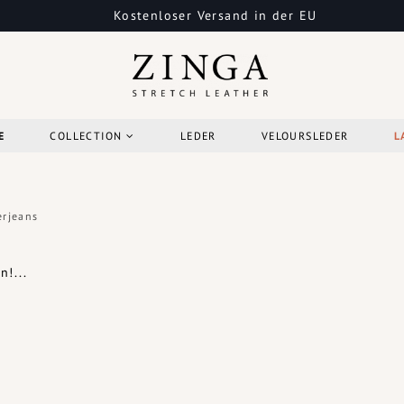
Kostenloser Versand in der EU
E
COLLECTION
LEDER
VELOURSLEDER
L
erjeans
!...