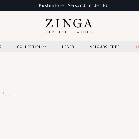
Kostenloser Versand in der EU
E
COLLECTION
LEDER
VELOURSLEDER
L
!...