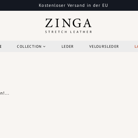
Kostenloser Versand in der EU
E
COLLECTION
LEDER
VELOURSLEDER
L
!...