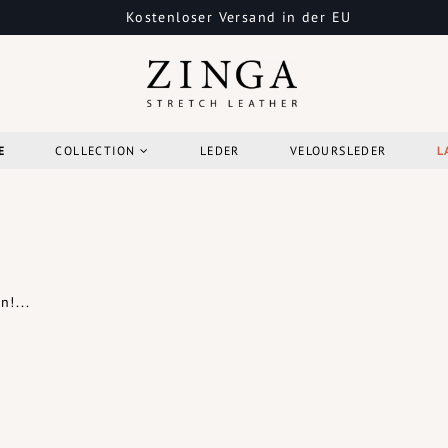
Kostenloser Versand in der EU
E
COLLECTION
LEDER
VELOURSLEDER
L
!...