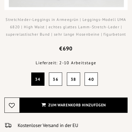
Stretchleder-Leggings in Armeegrün | Leggings-Modell UMA
6820 | High Waist | echtes glattes Lamm-Stretch-Leder |
superelastischer Bund | sehr lange Hosenbeine | figurbetont
€690
Lieferzeit: 2-10 Arbeitstage
34
36
38
40
ZUM WARENKORB HINZUFÜGEN
Kostenloser Versand in der EU