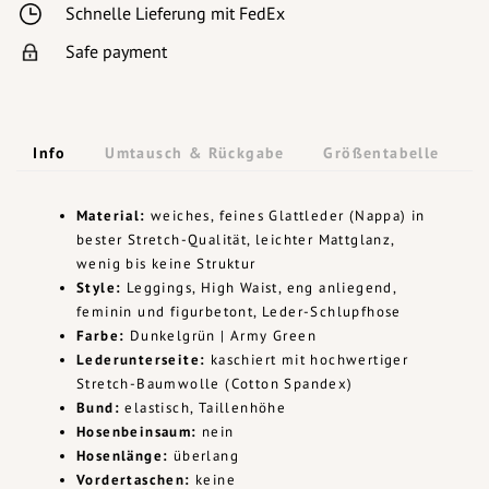
Schnelle Lieferung mit FedEx
Safe payment
Info
Umtausch & Rückgabe
Größentabelle
Material:
weiches, feines Glattleder (Nappa) in
bester Stretch-Qualität, leichter Mattglanz,
wenig bis keine Struktur
Style:
Leggings, High Waist, eng anliegend,
feminin und figurbetont, Leder-Schlupfhose
Farbe:
Dunkelgrün | Army Green
Lederunterseite:
kaschiert mit hochwertiger
Stretch-Baumwolle (Cotton Spandex)
Bund:
elastisch, Taillenhöhe
Hosenbeinsaum:
nein
Hosenlänge:
überlang
Vordertaschen:
keine