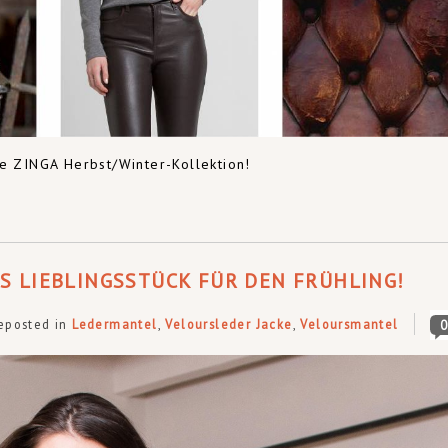
e ZINGA Herbst/Winter-Kollektion!
S LIEBLINGSSTÜCK FÜR DEN FRÜHLING!
eposted in
Ledermantel
,
Veloursleder Jacke
,
Veloursmantel