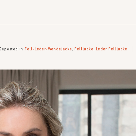
Geposted in
Fell-Leder-Wendejacke
,
Felljacke
,
Leder Felljacke