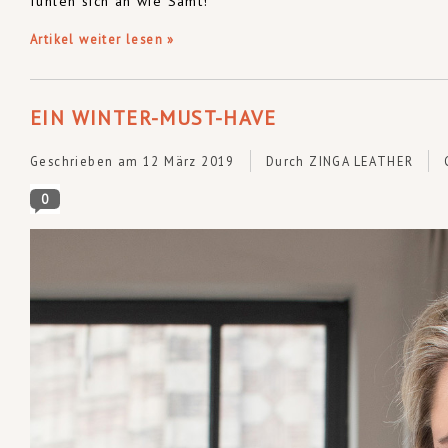
fühlen sich an wie Samt!
Artikel weiter lesen »
EIN WINTER-MUST-HAVE
Geschrieben am
12 März 2019
Durch ZINGA LEATHER
0