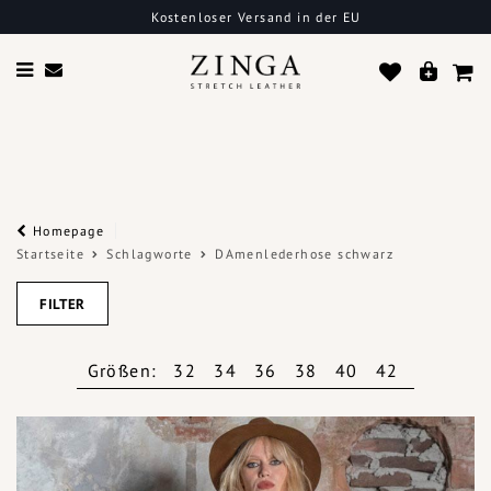
Kostenloser Versand in der EU
Homepage
Startseite
Schlagworte
DAmenlederhose schwarz
FILTER
Größen:
32
34
36
38
40
42