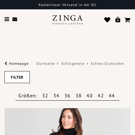
Kostenloser Versand in der EU
Homepage
Startseite
Schlagworte
Echtes Glattleder
FILTER
Größen:
32
34
36
38
40
42
44