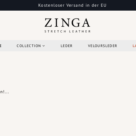
Kostenloser Versand in der EU
E
COLLECTION
LEDER
VELOURSLEDER
L
!...