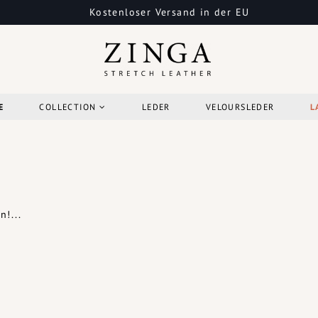
Kostenloser Versand in der EU
E
COLLECTION
LEDER
VELOURSLEDER
L
!...