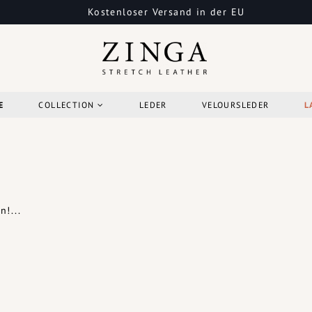
Kostenloser Versand in der EU
E
COLLECTION
LEDER
VELOURSLEDER
L
!...