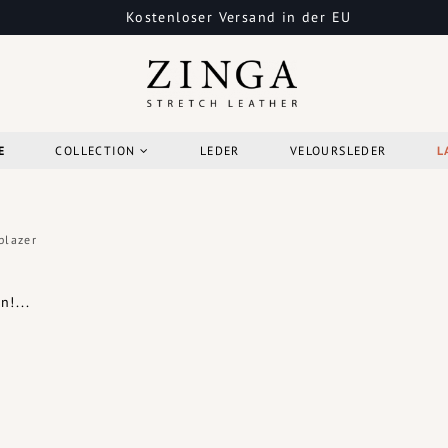
Kostenloser Versand in der EU
E
COLLECTION
LEDER
VELOURSLEDER
L
blazer
!...