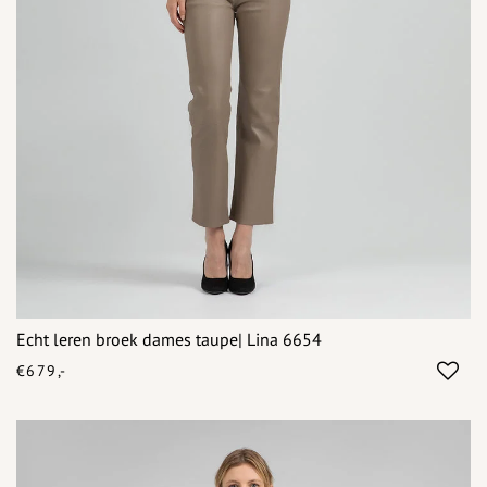
Echt leren broek dames taupe| Lina 6654
€679,-