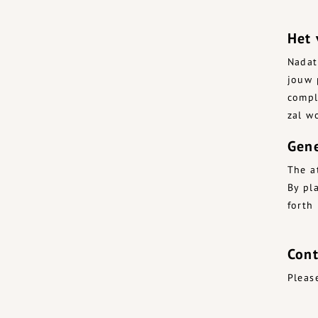
Het 
Nadat
jouw 
compl
zal w
Gene
The a
By pl
forth
Cont
Pleas