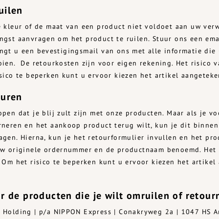
uilen
e kleur of de maat van een product niet voldoet aan uw ver
ngst aanvragen om het product te ruilen. Stuur ons een ema
ngt u een bevestigingsmail van ons met alle informatie die
oien. De retourkosten zijn voor eigen rekening. Het risico v
isico te beperken kunt u ervoor kiezen het artikel aangeteke
ouren
open dat je blij zult zijn met onze producten. Maar als je v
rneren en het aankoop product terug wilt, kun je dit binnen
agen. Hierna, kun je het retourformulier invullen en het pr
uw originele ordernummer en de productnaam benoemd. Het ri
. Om het risico te beperken kunt u ervoor kiezen het artikel
r de producten die je wilt omruilen of retou
 Holding | p/a NIPPON Express | Conakryweg 2a | 1047 HS 