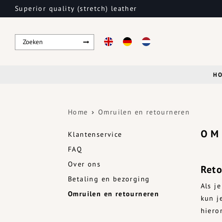
Superior quality (stretch) leather
H
Home
Omruilen en retourneren
OM
Klantenservice
FAQ
Over ons
Reto
Betaling en bezorging
Als j
Omruilen en retourneren
kun j
hiero