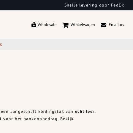
Snelle levering door FedEx
Wholesale
Winkelwagen
Email us
ES
t een aangeschaft kledingstuk van
echt leer
,
il voor het aankoopbedrag. Bekijk