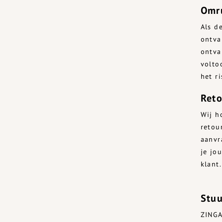
Omr
Als d
ontva
ontva
volto
het r
Ret
Wij h
retou
aanvr
je jo
klant
Stuu
ZINGA