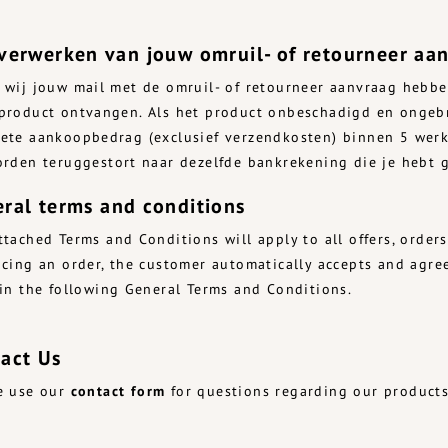
verwerken van jouw omruil- of retourneer aa
 wij jouw mail met de omruil- of retourneer aanvraag hebb
product ontvangen. Als het product onbeschadigd en ongebru
ete aankoopbedrag (exclusief verzendkosten) binnen 5 wer
orden teruggestort naar dezelfde bankrekening die je hebt 
ral terms and conditions
ttached Terms and Conditions will apply to all offers, orde
acing an order, the customer automatically accepts and agree
 in the following General Terms and Conditions.
act Us
e use our
contact form
for questions regarding our produc