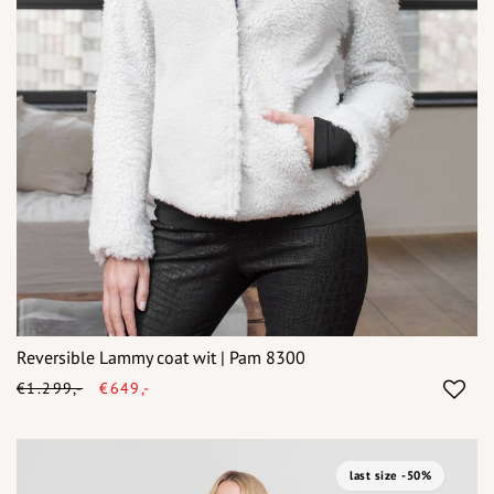
Reversible Lammy coat wit | Pam 8300
€1.299,-
€649,-
last size -50%