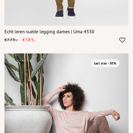
Echt leren suède legging dames | Uma 4330
€779,-
€389,-
last size -50%