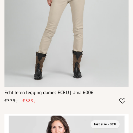
Echt leren legging dames ECRU | Uma 6006
€779,-
€389,-
last size -50%