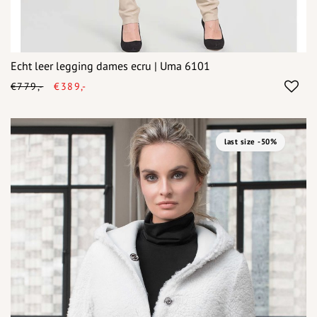
Echt leer legging dames ecru | Uma 6101
€779,-
€389,-
last size -50%