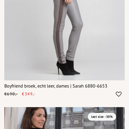
Boyfriend broek, echt leer, dames | Sarah 6880-6653
€690,-
€349,-
last size -50%