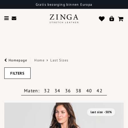
Gratis bezorging binnen Europa
Homepage
Home
Last Sizes
FILTERS
Maten:
32
34
36
38
40
42
last size -50%