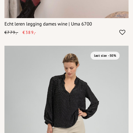
Echt leren legging dames wine | Uma 6700
€779,-
€389,-
last size -50%