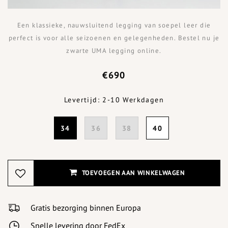
Een klassieke, nauwsluitend legging van soepel leer die
perfect is voor alle seizoenen en gelegenheden. Bestel nu je
zwarte UMA legging online.
€690
Levertijd: 2-10 Werkdagen
34
36
38
40
TOEVOEGEN AAN WINKELWAGEN
Gratis bezorging binnen Europa
Snelle levering door FedEx