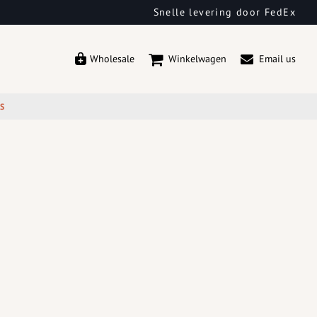
Snelle levering door FedEx
Wholesale
Winkelwagen
Email us
ES