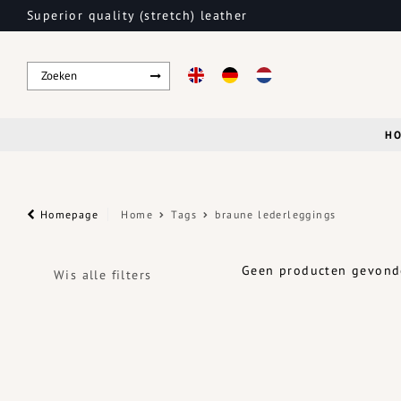
Superior quality (stretch) leather
H
Homepage
Home
Tags
braune lederleggings
Geen producten gevonde
Wis alle filters