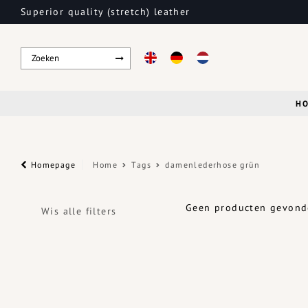
Superior quality (stretch) leather
H
Homepage
Home
Tags
damenlederhose grün
Geen producten gevonde
Wis alle filters