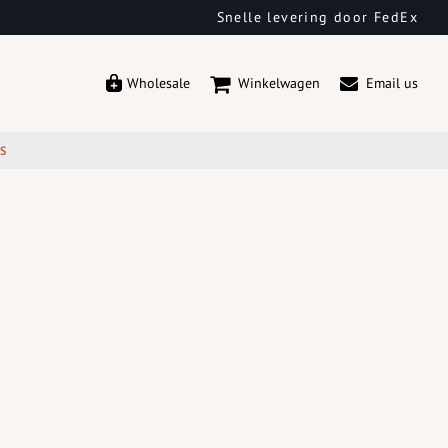
Snelle levering door FedEx
Wholesale
Winkelwagen
Email us
ES