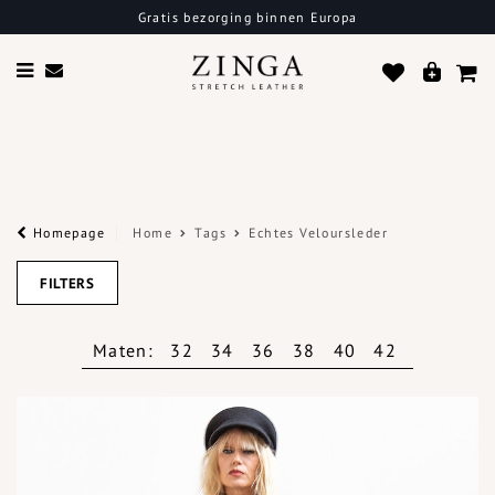
Gratis bezorging binnen Europa
Homepage
Home
Tags
Echtes Veloursleder
FILTERS
Maten:
32
34
36
38
40
42