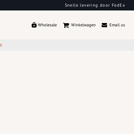
Snelle levering door FedEx
Wholesale
Winkelwagen
Email us
ES