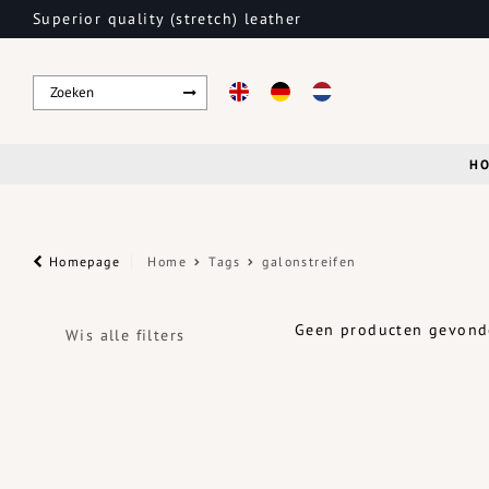
Superior quality (stretch) leather
H
Homepage
Home
Tags
galonstreifen
Geen producten gevonde
Wis alle filters