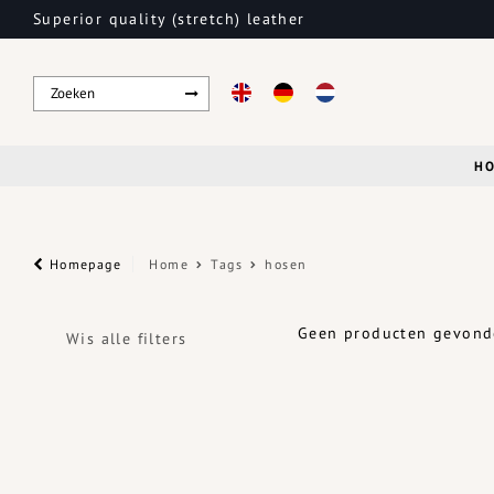
Superior quality (stretch) leather
H
Homepage
Home
Tags
hosen
Geen producten gevonde
Wis alle filters