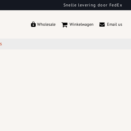
Snelle levering door FedEx
Wholesale
Winkelwagen
Email us
ES