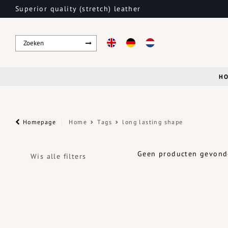
Superior quality (stretch) leather
H
Homepage
Home
Tags
long lasting shape
Geen producten gevonde
Wis alle filters