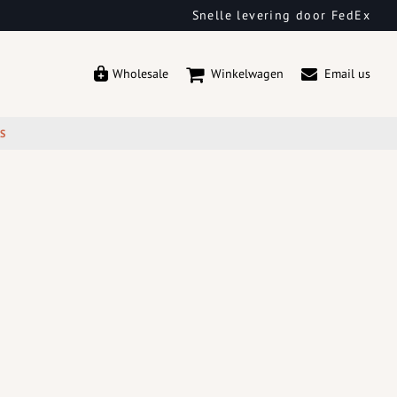
Snelle levering door FedEx
Wholesale
Winkelwagen
Email us
ES