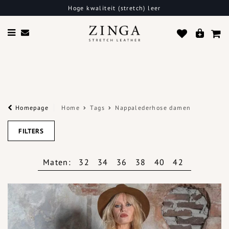
Gratis bezorging binnen Europa
Homepage
Home
Tags
Nappalederhose damen
FILTERS
Maten:
32
34
36
38
40
42