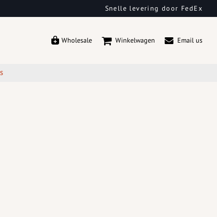
Snelle levering door FedEx
Wholesale
Winkelwagen
Email us
ES