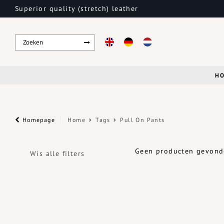
Superior quality (stretch) leather
H
Homepage
Home
Tags
Pull On Pants
Geen producten gevonde
Wis alle filters