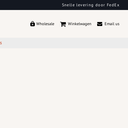
Snelle levering door FedEx
Wholesale
Winkelwagen
Email us
ES