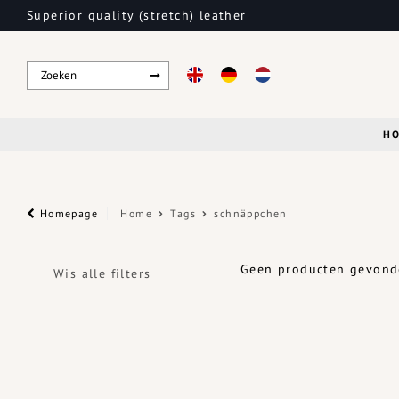
Superior quality (stretch) leather
H
Homepage
Home
Tags
schnäppchen
Geen producten gevonde
Wis alle filters