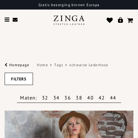
Gratis bezorging binnen Europa
Homepage
Home
Tags
schwarze Lederhose
FILTERS
Maten:
32
34
36
38
40
42
44