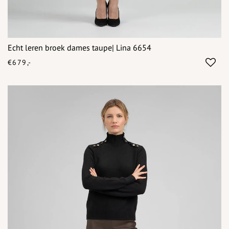
Echt leren broek dames taupe| Lina 6654
€679,-