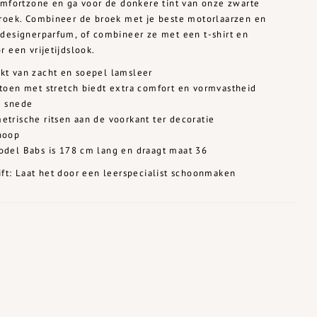
omfortzone en ga voor de donkere tint van onze zwarte
broek. Combineer de broek met je beste motorlaarzen en
designerparfum, of combineer ze met een t-shirt en
r een vrijetijdslook.
t van zacht en soepel lamsleer
toen met stretch biedt extra comfort en vormvastheid
e snede
trische ritsen aan de voorkant ter decoratie
noop
del Babs is 178 cm lang en draagt maat 36
ft: Laat het door een leerspecialist schoonmaken