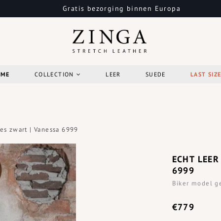
Gratis bezorging binnen Europa
OME
COLLECTION
LEER
SUEDE
LAST SIZ
es zwart | Vanessa 6999
ECHT LEER
6999
Biker model g
€779