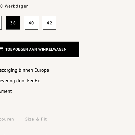
-10 Werkdagen
38
40
42
TOEVOEGEN AAN WINKELWAGEN
bezorging binnen Europa
levering door FedEx
yment
touren
Size & Fit