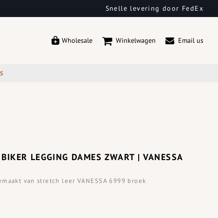
Snelle levering door FedEx
Wholesale
Winkelwagen
Email us
ES
 BIKER LEGGING DAMES ZWART | VANESSA
emaakt van stretch leer VANESSA 6999 broek