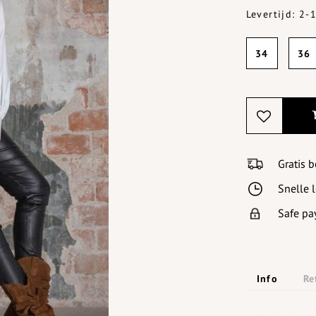
Levertijd: 2
34
36
Gratis 
Snelle 
Safe pa
Info
Re