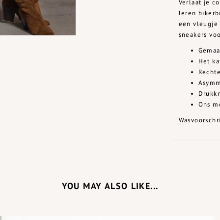
Verlaat je c
leren biker
een vleugje 
sneakers voo
Gemaak
Het ka
Recht
Asymme
Drukk
Ons mo
Wasvoorschri
YOU MAY ALSO LIKE...