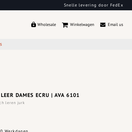
Snelle levering door FedEx
Wholesale
Winkelwagen
Email us
ES
 LEER DAMES ECRU | AVA 6101
ch leren jurk
-10 Werkdagen