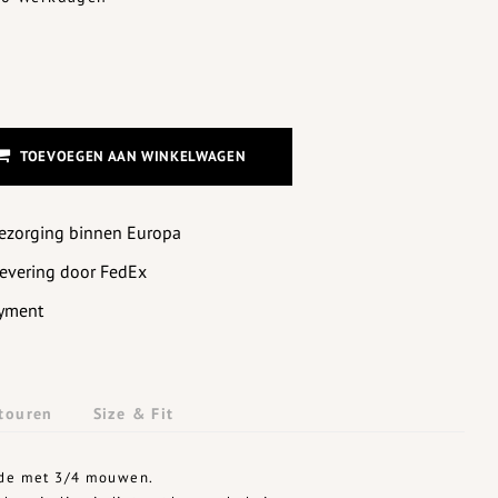
TOEVOEGEN AAN WINKELWAGEN
bezorging binnen Europa
levering door FedEx
yment
touren
Size & Fit
ède met 3/4 mouwen.