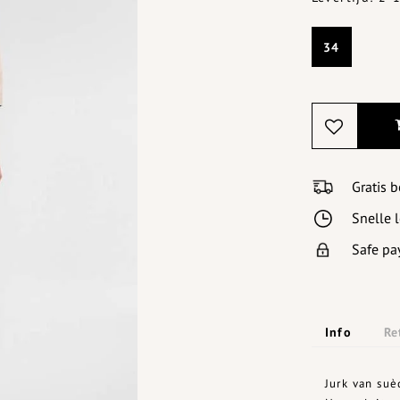
34
Gratis 
Snelle 
Safe pa
Info
Re
Jurk van su