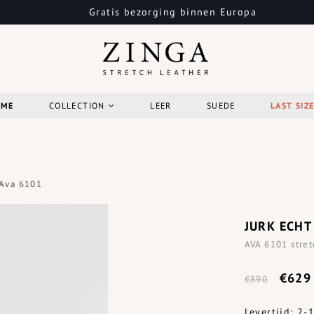
Gratis bezorging binnen Europa
OME
COLLECTION
LEER
SUEDE
LAST SIZ
 Ava 6101
JURK ECHT
AVA 6101 stret
€629
€890
Levertijd: 2