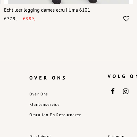
Echt leer legging dames ecru | Uma 6101
€779,-
€389,-
VOLG O
OVER ONS
Over Ons
Klantenservice
Omruilen En Retourneren
Disclaimer
Sitemap