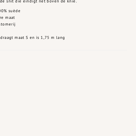
e snit die eindigt net boven de knie.
100% suède
re maat
stomerij
draagt maat S en is 1,75 m lang