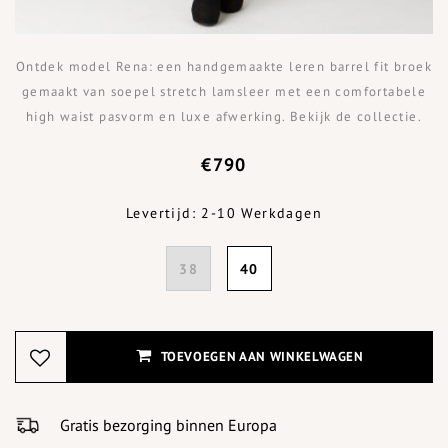
Ontdek model Rena: een handgemaakte leren barrel fit broek
gemaakt van soepel stretch lamsleer met een comfortabele
high waist pasvorm en luxe afwerking. Bekijk de collectie.
€790
Levertijd: 2-10 Werkdagen
38
40
TOEVOEGEN AAN WINKELWAGEN
Gratis bezorging binnen Europa