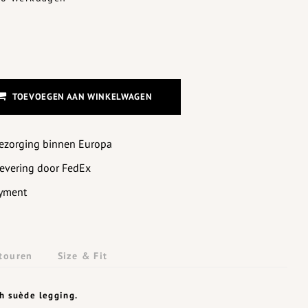
TOEVOEGEN AAN WINKELWAGEN
bezorging binnen Europa
levering door FedEx
yment
touren
Size & Fit
ch suède legging.