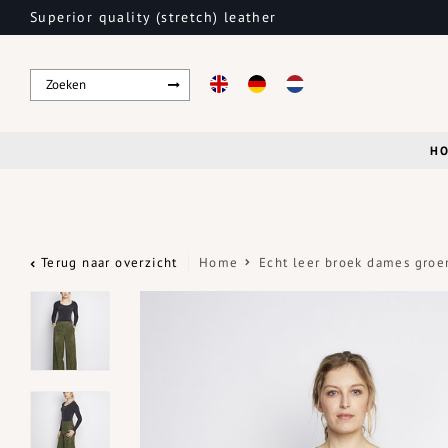
Superior quality (stretch) leather
H
Terug naar overzicht
Home
Echt leer broek dames groe