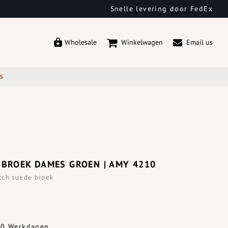
Snelle levering door FedEx
Wholesale
Winkelwagen
Email us
ES
 BROEK DAMES GROEN | AMY 4210
tch suede broek
-10 Werkdagen