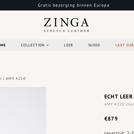
Gratis bezorging binnen Europa
OME
COLLECTION
LEER
SUEDE
LAST SIZ
n | AMY 4210
ECHT LEER
AMY 4210 stre
€879
Levertijd: 2