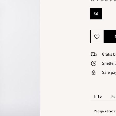
36
Gratis 
Snelle 
Safe pa
Info
Re
Zinga stret